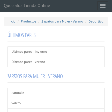
Queisalos Tienda Online
Toggl
naviga
Inicio
Productos
Zapatos para Mujer - Verano
Deportivo
ÚLTIMOS PARES
Últimos pares - Invierno
Últimos pares - Verano
ZAPATOS PARA MUJER - VERANO
Sandalia
Velcro