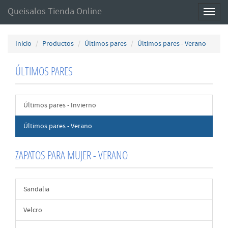
Queisalos Tienda Online
Toggl
naviga
Inicio
Productos
Últimos pares
Últimos pares - Verano
ÚLTIMOS PARES
Últimos pares - Invierno
Últimos pares - Verano
ZAPATOS PARA MUJER - VERANO
Sandalia
Velcro