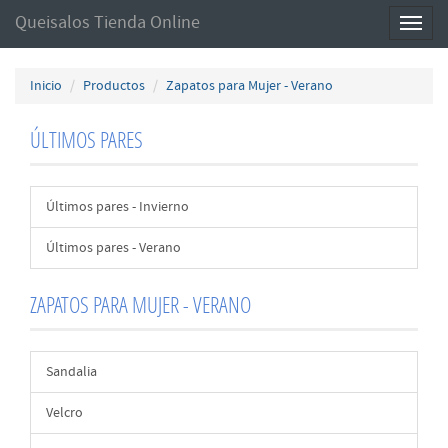
Queisalos Tienda Online
Toggl
naviga
Inicio
Productos
Zapatos para Mujer - Verano
ÚLTIMOS PARES
Últimos pares - Invierno
Últimos pares - Verano
ZAPATOS PARA MUJER - VERANO
Sandalia
Velcro