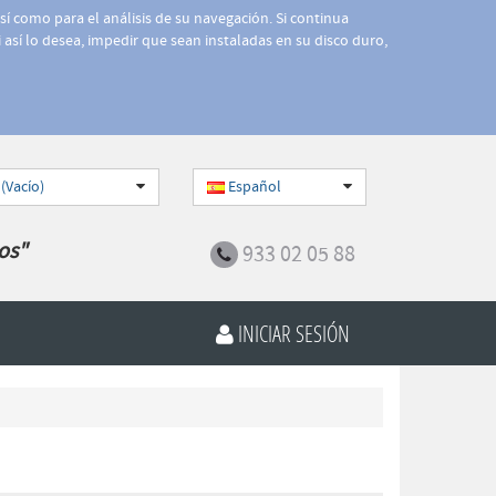
así como para el análisis de su navegación. Si continua
 así lo desea, impedir que sean instaladas en su disco duro,
 (Vacío)
Español
os"
933 02 05 88
INICIAR SESIÓN