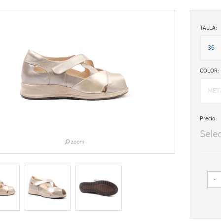
TALLA:
36
COLOR:
MET
Precio:
Sele
-