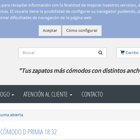
is para recopilar información con la finalidad de mejorar nuestros servicios, 
as. El usuario tiene la posibilidad de configurar su navegador pudiendo, si
onar dificultades de navegación de la página web
Aceptar
Cómo configurar
Carrito:
"Tus zapatos más cómodos con distintos anch
LOGO
ATENCIÓN AL CLIENTE
CONTACTO
unta abierta
 CÓMODO D PRIMIA 18 32