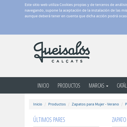
Este sitio web utiliza Cookies propias y de terceros de anális
navegando, supone la aceptación de la instalación de las mism
aunque deberá tener en cuenta que dicha acción podrá ocasi
INICIO
PRODUCTOS
MARCAS
CATÁ
Inicio
Productos
Zapatos para Mujer - Verano
P
ÚLTIMOS PARES
ZAPATO