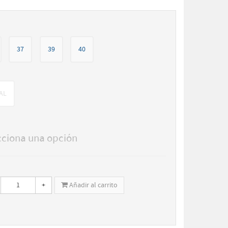
37
39
40
AL
cciona una opción
+
Añadir al carrito