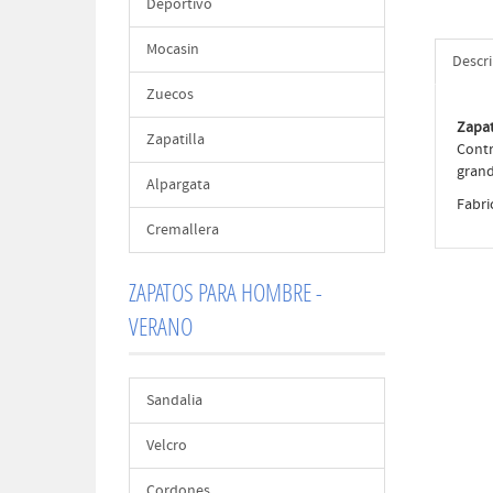
Deportivo
Mocasin
Descr
Zuecos
Zapat
Zapatilla
Contr
grand
Alpargata
Fabri
Cremallera
ZAPATOS PARA HOMBRE -
VERANO
Sandalia
Velcro
Cordones