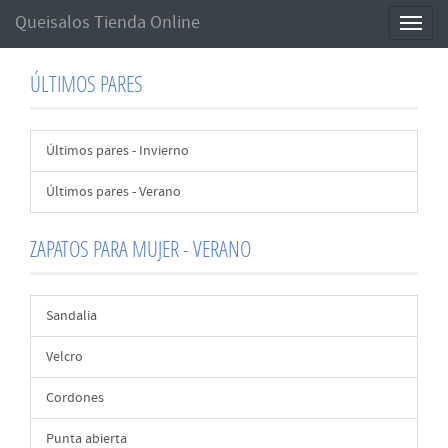
Queisalos Tienda Online
Toggl
naviga
ÚLTIMOS PARES
Últimos pares - Invierno
Últimos pares - Verano
ZAPATOS PARA MUJER - VERANO
Sandalia
Velcro
Cordones
Punta abierta