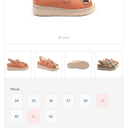
TALLA:
34
35
36
37
38
39
40
41
42