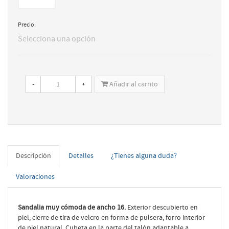
Precio:
Selecciona una opción
-
+
Añadir al carrito
Descripción
Detalles
¿Tienes alguna duda?
Valoraciones
Sandalia muy cómoda de ancho 16.
Exterior descubierto en
piel, cierre de tira de velcro en forma de pulsera, forro interior
de piel natural. Cubeta en la parte del talón adaptable a