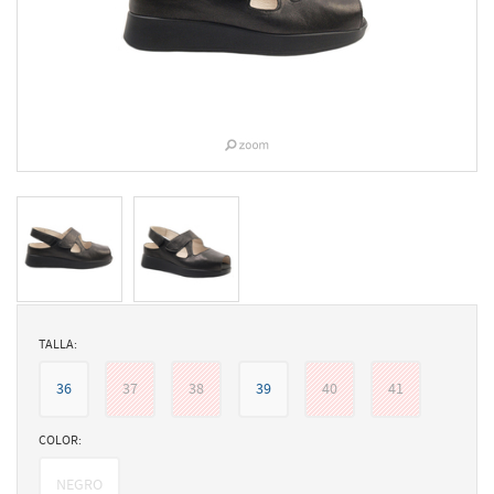
TALLA:
36
37
38
39
40
41
COLOR:
NEGRO