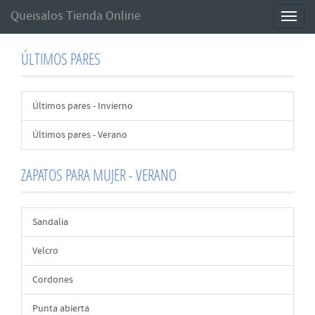
Queisalos Tienda Online
Toggl
naviga
ÚLTIMOS PARES
Últimos pares - Invierno
Últimos pares - Verano
ZAPATOS PARA MUJER - VERANO
Sandalia
Velcro
Cordones
Punta abierta