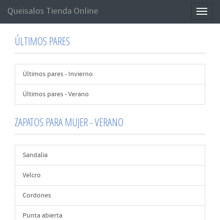
Queisalos Tienda Online
Toggl
naviga
ÚLTIMOS PARES
Últimos pares - Invierno
Últimos pares - Verano
ZAPATOS PARA MUJER - VERANO
Sandalia
Velcro
Cordones
Punta abierta