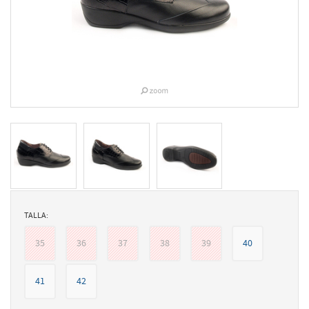
TALLA:
35
36
37
38
39
40
41
42