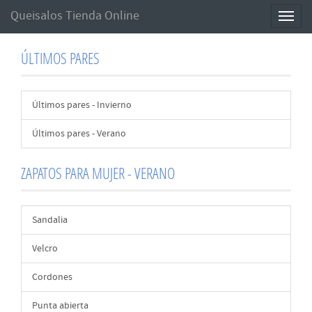
Queisalos Tienda Online
Toggl
naviga
ÚLTIMOS PARES
Últimos pares - Invierno
Últimos pares - Verano
ZAPATOS PARA MUJER - VERANO
Sandalia
Velcro
Cordones
Punta abierta