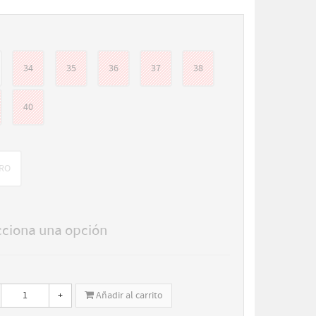
34
35
36
37
38
40
RO
cciona una opción
+
Añadir al carrito