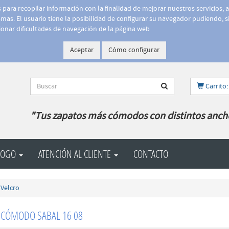
is para recopilar información con la finalidad de mejorar nuestros servicios, 
as. El usuario tiene la posibilidad de configurar su navegador pudiendo, si
onar dificultades de navegación de la página web
Aceptar
Cómo configurar
Carrito:
"Tus zapatos más cómodos con distintos anch
LOGO
ATENCIÓN AL CLIENTE
CONTACTO
Velcro
 CÓMODO SABAL 16 08