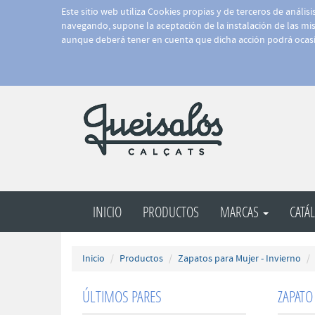
Este sitio web utiliza Cookies propias y de terceros de anális
navegando, supone la aceptación de la instalación de las mism
aunque deberá tener en cuenta que dicha acción podrá ocasi
INICIO
PRODUCTOS
MARCAS
CATÁ
Inicio
Productos
Zapatos para Mujer - Invierno
ÚLTIMOS PARES
ZAPATO