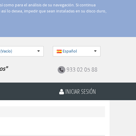
así como para el análisis de su navegación. Si continua
 así lo desea, impedir que sean instaladas en su disco duro,
 (Vacío)
Español
os"
933 02 05 88
INICIAR SESIÓN