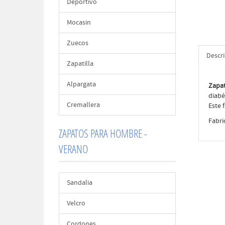
Deportivo
Mocasin
Zuecos
Descr
Zapatilla
Alpargata
Zapat
diabé
Cremallera
Este 
Fabri
ZAPATOS PARA HOMBRE -
VERANO
Sandalia
Velcro
Cordones