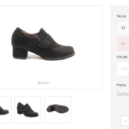
TALLA:
33
39
COLOR:
NEG
Precio:
Sele
-