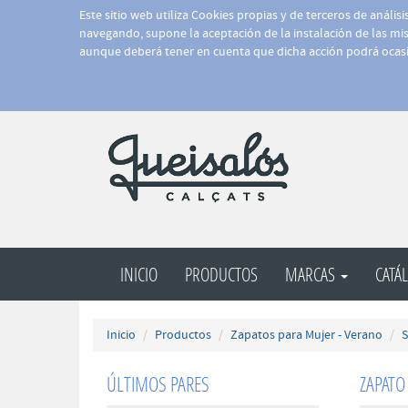
Este sitio web utiliza Cookies propias y de terceros de anális
navegando, supone la aceptación de la instalación de las mism
aunque deberá tener en cuenta que dicha acción podrá ocasi
INICIO
PRODUCTOS
MARCAS
CATÁ
Inicio
Productos
Zapatos para Mujer - Verano
S
ÚLTIMOS PARES
ZAPATO