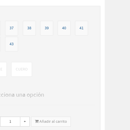
37
38
39
40
41
43
GE
CUERO
cciona una opción
+
Añadir al carrito