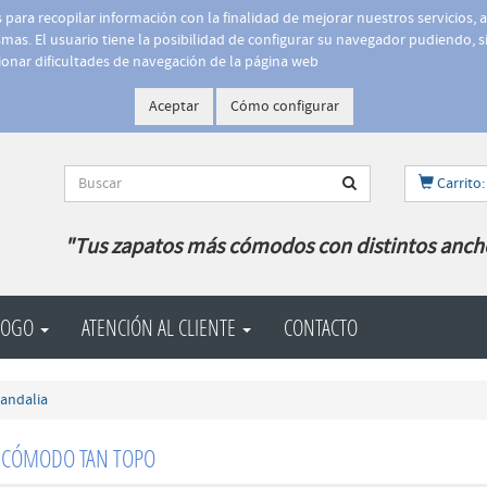
is para recopilar información con la finalidad de mejorar nuestros servicios, 
as. El usuario tiene la posibilidad de configurar su navegador pudiendo, si
onar dificultades de navegación de la página web
Aceptar
Cómo configurar
Carrito:
"Tus zapatos más cómodos con distintos anch
LOGO
ATENCIÓN AL CLIENTE
CONTACTO
andalia
 CÓMODO TAN TOPO