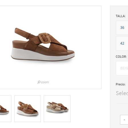
TALLA:
36
42
COLOR:
BEI
Precio:
Sele
-