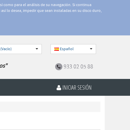
así como para el análisis de su navegación. Si continua
 así lo desea, impedir que sean instaladas en su disco duro,
 (Vacío)
Español
os"
933 02 05 88
INICIAR SESIÓN