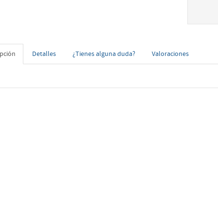
ipción
Detalles
¿Tienes alguna duda?
Valoraciones