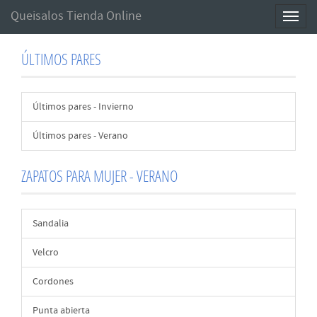
Queisalos Tienda Online
Toggl
naviga
ÚLTIMOS PARES
Últimos pares - Invierno
Últimos pares - Verano
ZAPATOS PARA MUJER - VERANO
Sandalia
Velcro
Cordones
Punta abierta