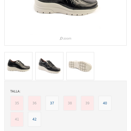
TALLA:
35
36
37
38
39
40
41
42