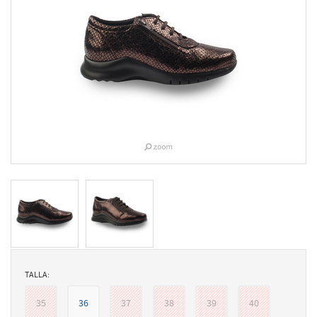
TALLA:
35
36
37
38
39
40