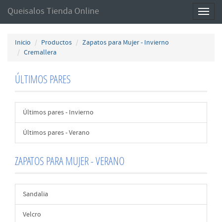
Queisalos Tienda Online
Toggl
naviga
Inicio
Productos
Zapatos para Mujer - Invierno
Cremallera
ÚLTIMOS PARES
Últimos pares - Invierno
Últimos pares - Verano
ZAPATOS PARA MUJER - VERANO
Sandalia
Velcro