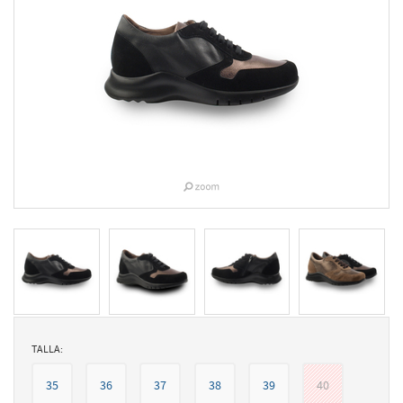
TALLA:
35
36
37
38
39
40