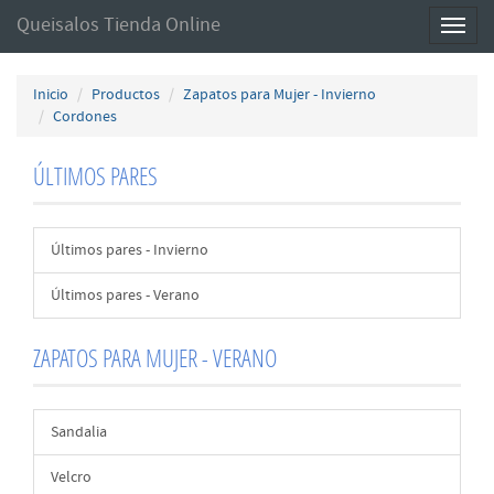
Queisalos Tienda Online
Toggl
naviga
Inicio
Productos
Zapatos para Mujer - Invierno
Cordones
ÚLTIMOS PARES
Últimos pares - Invierno
Últimos pares - Verano
ZAPATOS PARA MUJER - VERANO
Sandalia
Velcro