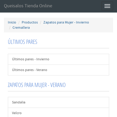
Queisalos Tienda Online
Toggl
naviga
Inicio
Productos
Zapatos para Mujer - Invierno
Cremallera
ÚLTIMOS PARES
Últimos pares - Invierno
Últimos pares - Verano
ZAPATOS PARA MUJER - VERANO
Sandalia
Velcro