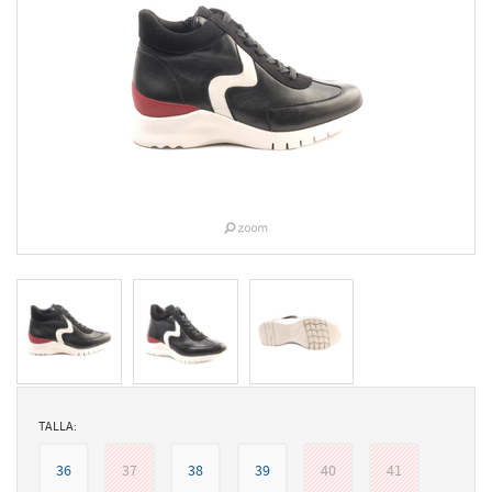
TALLA:
36
37
38
39
40
41