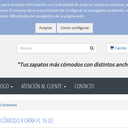
is para recopilar información con la finalidad de mejorar nuestros servicios, 
as. El usuario tiene la posibilidad de configurar su navegador pudiendo, si
onar dificultades de navegación de la página web
Aceptar
Cómo configurar
Carrito:
"Tus zapatos más cómodos con distintos anch
LOGO
ATENCIÓN AL CLIENTE
CONTACTO
Cordones
 CÓMODO X OKRA FL 16 02