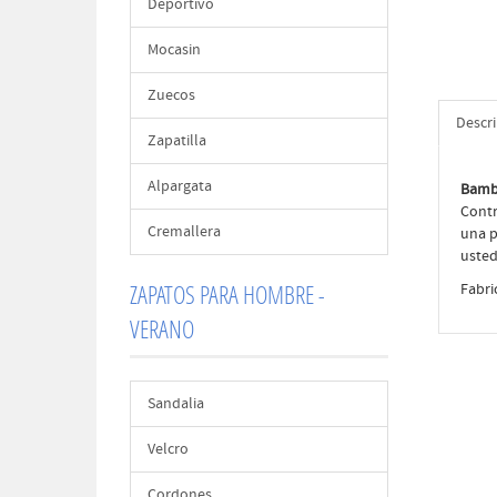
Deportivo
Mocasin
Zuecos
Descr
Zapatilla
Alpargata
Bamb
Contr
Cremallera
una p
usted
ZAPATOS PARA HOMBRE -
Fabri
VERANO
Sandalia
Velcro
Cordones