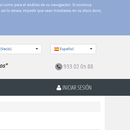
así como para el análisis de su navegación. Si continua
 así lo desea, impedir que sean instaladas en su disco duro,
 (Vacío)
Español
os"
933 02 05 88
INICIAR SESIÓN