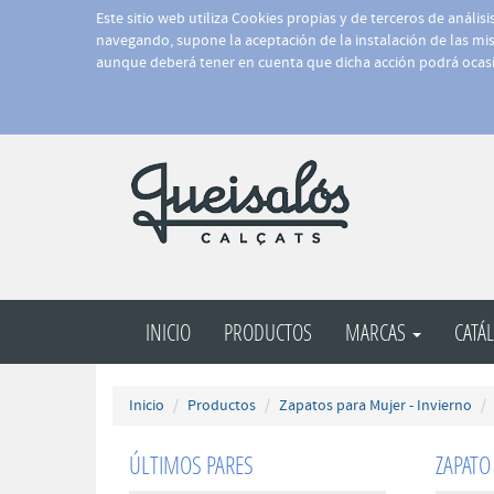
Este sitio web utiliza Cookies propias y de terceros de anális
navegando, supone la aceptación de la instalación de las mism
aunque deberá tener en cuenta que dicha acción podrá ocasi
INICIO
PRODUCTOS
MARCAS
CATÁ
Inicio
Productos
Zapatos para Mujer - Invierno
ÚLTIMOS PARES
ZAPATO