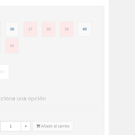
36
37
38
39
40
42
RO
cciona una opción
+
Añadir al carrito