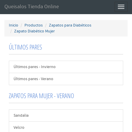
Queisalos Tienda Online
Toggl
naviga
Inicio
Productos
Zapatos para Diabéticos
Zapato Diabético Mujer
ÚLTIMOS PARES
Últimos pares - Invierno
Últimos pares - Verano
ZAPATOS PARA MUJER - VERANO
Sandalia
Velcro