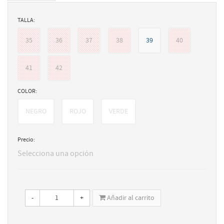
TALLA:
35
36
37
38
39
40
41
42
COLOR:
NEGRO
ROJO
VERDE
Precio:
Selecciona una opción
-
+
Añadir al carrito