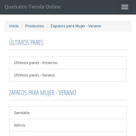
Queisalos Tienda Online
Toggl
naviga
Inicio
Productos
Zapatos para Mujer - Verano
ÚLTIMOS PARES
Últimos pares - Invierno
Últimos pares - Verano
ZAPATOS PARA MUJER - VERANO
Sandalia
Velcro