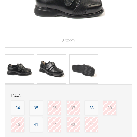
TALLA:
34
35
36
37
38
39
40
41
42
43
44