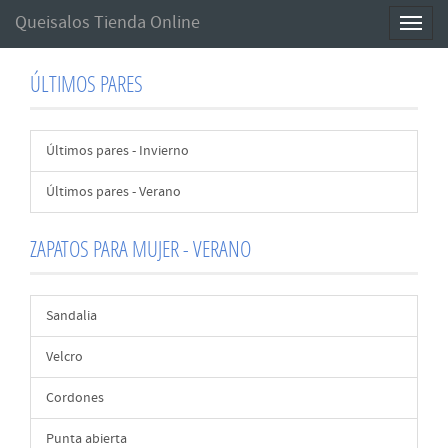
Queisalos Tienda Online
Toggl
naviga
ÚLTIMOS PARES
Últimos pares - Invierno
Últimos pares - Verano
ZAPATOS PARA MUJER - VERANO
Sandalia
Velcro
Cordones
Punta abierta