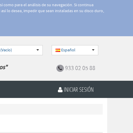
así como para el análisis de su navegación. Si continua
 así lo desea, impedir que sean instaladas en su disco duro,
 (Vacío)
Español
os"
933 02 05 88
INICIAR SESIÓN