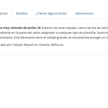
ipción
Detalles
¿Tienes alguna duda?
Valoraciones
to muy cómodo de ancho 14.
Exterior de ante trepado, cierre de tira de velc
afuerte en la parte del talón adaptado a cualquier tipo de plantilla. Suela
eslizante. Este fabricante tiene el tallaje grande, se recomienda escoger u
cado por Calçats Miquel en Lloseta, Mallorca.