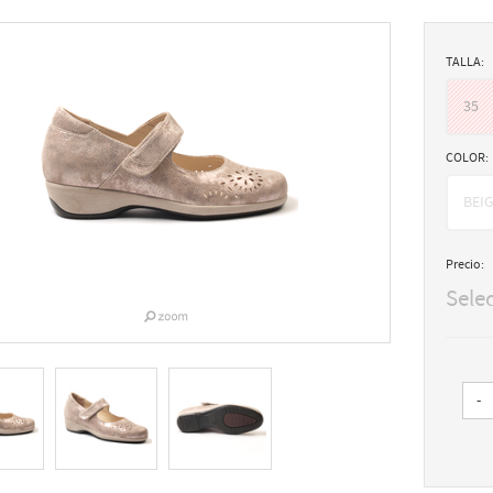
TALLA:
35
COLOR:
BEI
Precio:
Sele
-