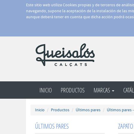
Este sitio web utiliza Cookies propias y de terceros de anális
navegando, supone la aceptación de la instalación de las mism
aunque deberá tener en cuenta que dicha acción podrá ocasi
INICIO
PRODUCTOS
MARCAS
CATÁ
Inicio
Productos
Últimos pares
Últimos pares 
ÚLTIMOS PARES
ZAPATO