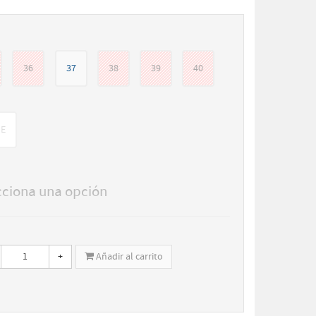
36
37
38
39
40
GE
cciona una opción
+
Añadir al carrito