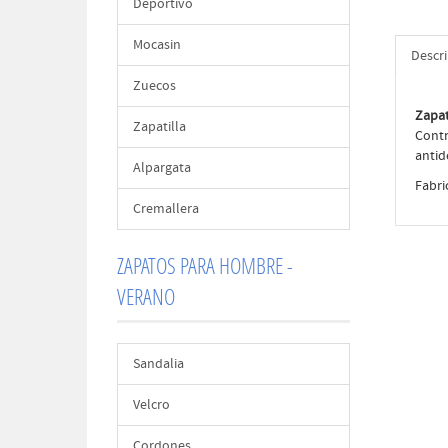
Deportivo
Mocasin
Descr
Zuecos
Zapa
Zapatilla
Contr
antid
Alpargata
Fabri
Cremallera
ZAPATOS PARA HOMBRE -
VERANO
Sandalia
Velcro
Cordones