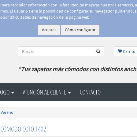
is para recopilar información con la finalidad de mejorar nuestros servicios, 
as. El usuario tiene la posibilidad de configurar su navegador pudiendo, si
onar dificultades de navegación de la página web
Aceptar
Cómo configurar
Carrito:
"Tus zapatos más cómodos con distintos anch
LOGO
ATENCIÓN AL CLIENTE
CONTACTO
- Verano
 CÓMODO COTO 1402