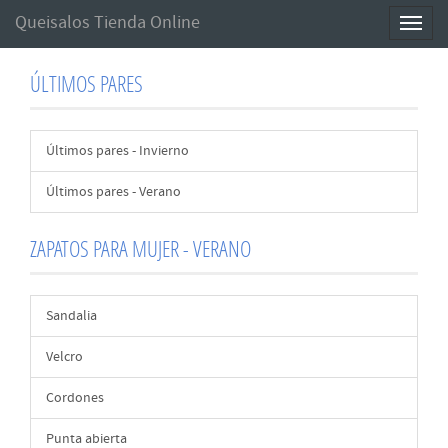
Queisalos Tienda Online
Toggl
naviga
ÚLTIMOS PARES
Últimos pares - Invierno
Últimos pares - Verano
ZAPATOS PARA MUJER - VERANO
Sandalia
Velcro
Cordones
Punta abierta