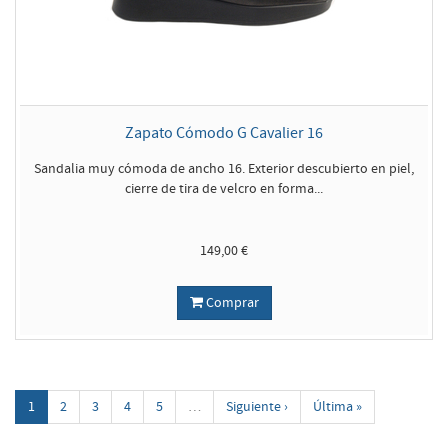
Zapato Cómodo G Cavalier 16
Sandalia muy cómoda de ancho 16. Exterior descubierto en piel,
cierre de tira de velcro en forma...
149,00 €
Comprar
1
2
3
4
5
…
Siguiente ›
Última »