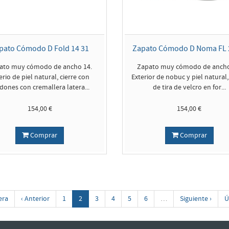
pato Cómodo D Fold 14 31
Zapato Cómodo D Noma FL 
ato muy cómodo de ancho 14.
Zapato muy cómodo de ancho
erio de piel natural, cierre con
Exterior de nobuc y piel natural,
dones con cremallera latera...
de tira de velcro en for...
154,00 €
154,00 €
Comprar
Comprar
era
‹ Anterior
1
2
3
4
5
6
…
Siguiente ›
Ú