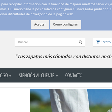
is para recopilar información con la finalidad de mejorar nuestros servicios, 
as. El usuario tiene la posibilidad de configurar su navegador pudiendo, si
onar dificultades de navegación de la página web
Aceptar
Cómo configurar
Carrito:
"Tus zapatos más cómodos con distintos anch
LOGO
ATENCIÓN AL CLIENTE
CONTACTO