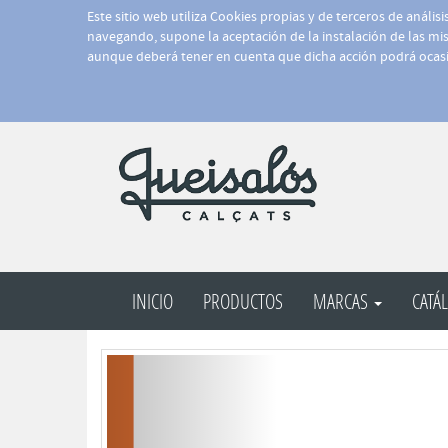
Este sitio web utiliza Cookies propias y de terceros de anális
navegando, supone la aceptación de la instalación de las mism
aunque deberá tener en cuenta que dicha acción podrá ocasi
INICIO
PRODUCTOS
MARCAS
CATÁ
Anterior