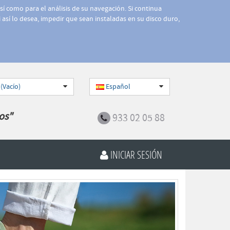
así como para el análisis de su navegación. Si continua
 así lo desea, impedir que sean instaladas en su disco duro,
 (Vacío)
Español
os"
933 02 05 88
INICIAR SESIÓN
Siguiente