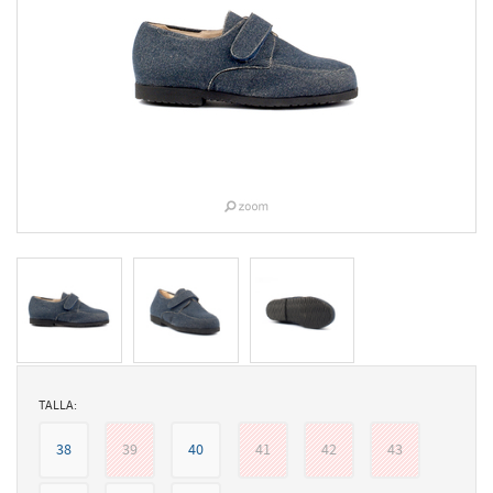
TALLA:
38
39
40
41
42
43