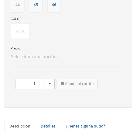
44
45
46
COLOR:
AZUL
Precio:
Selecciona una opción
-
+
Añadir al carrito
Descripción
Detalles
¿Tienes alguna duda?