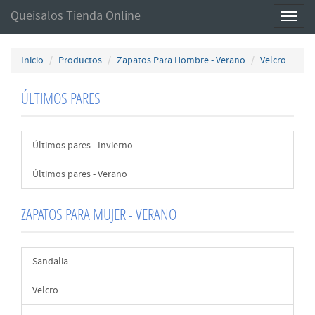
Queisalos Tienda Online
Toggl
naviga
Inicio
Productos
Zapatos Para Hombre - Verano
Velcro
ÚLTIMOS PARES
Últimos pares - Invierno
Últimos pares - Verano
ZAPATOS PARA MUJER - VERANO
Sandalia
Velcro