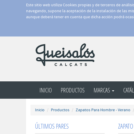
Este sitio web utiliza Cookies propias y de terceros de anális
navegando, supone la aceptación de la instalación de las mism
aunque deberá tener en cuenta que dicha acción podrá ocasi
INICIO
PRODUCTOS
MARCAS
CATÁ
Inicio
Productos
Zapatos Para Hombre - Verano
ÚLTIMOS PARES
ZAPAT