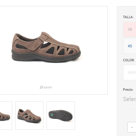
TALLA:
39
45
COLOR:
MAR
Precio:
Sele
-