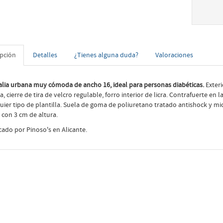
ipción
Detalles
¿Tienes alguna duda?
Valoraciones
lia urbana muy cómoda de ancho 16, ideal para personas diabéticas.
Exter
la, cierre de tira de velcro regulable, forro interior de licra. Contrafuerte en 
uier tipo de plantilla. Suela de goma de poliuretano tratado antishock y mic
, con 3 cm de altura.
cado por Pinoso's en Alicante.