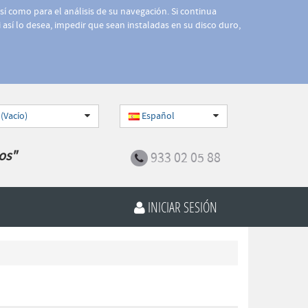
así como para el análisis de su navegación. Si continua
 así lo desea, impedir que sean instaladas en su disco duro,
 (Vacío)
Español
os"
933 02 05 88
INICIAR SESIÓN