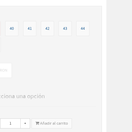
40
41
42
43
44
RON
cciona una opción
+
Añadir al carrito