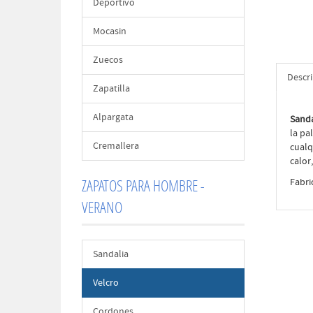
Deportivo
Mocasin
Zuecos
Descr
Zapatilla
Alpargata
Sanda
la pa
Cremallera
cualq
calor
ZAPATOS PARA HOMBRE -
Fabri
VERANO
Sandalia
Velcro
Cordones