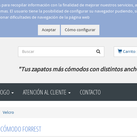
is para recopilar información con la finalidad de mejorar nuestros servicios, 
as. El usuario tiene la posibilidad de configurar su navegador pudiendo, si
onar dificultades de navegación de la página web
Aceptar
Cómo configurar
Carrito:
"Tus zapatos más cómodos con distintos anch
LOGO
ATENCIÓN AL CLIENTE
CONTACTO
Velcro
O CÓMODO FORREST