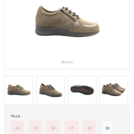
TALLA:
34
35
36
37
38
39