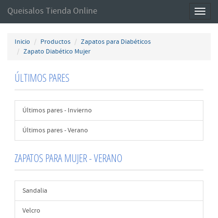
Queisalos Tienda Online
Toggl
naviga
Inicio
Productos
Zapatos para Diabéticos
Zapato Diabético Mujer
ÚLTIMOS PARES
Últimos pares - Invierno
Últimos pares - Verano
ZAPATOS PARA MUJER - VERANO
Sandalia
Velcro