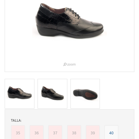
TALLA:
35
36
37
38
39
40