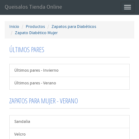
Queisalos Tienda Online
Toggl
naviga
Inicio
Productos
Zapatos para Diabéticos
Zapato Diabético Mujer
ÚLTIMOS PARES
Últimos pares - Invierno
Últimos pares - Verano
ZAPATOS PARA MUJER - VERANO
Sandalia
Velcro