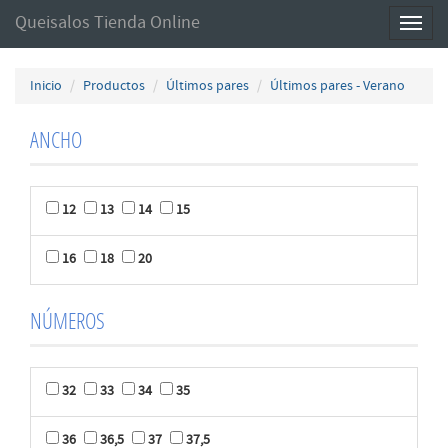
Queisalos Tienda Online
Toggl
naviga
Inicio
Productos
Últimos pares
Últimos pares - Verano
ANCHO
12
13
14
15
16
18
20
NÚMEROS
32
33
34
35
36
36,5
37
37,5