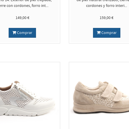
o 14. Exterior de piel trepada,
de piel natural trenzado, cierr
erre con cordones, forro int...
cordones y forro interi...
149,00 €
159,00 €
Comprar
Comprar