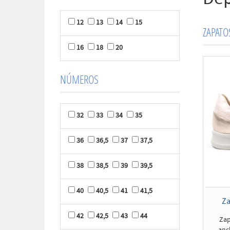
12
13
14
15
ZAPAT
16
18
20
NÚMEROS
32
33
34
35
36
36,5
37
37,5
38
38,5
39
39,5
40
40,5
41
41,5
Za
42
42,5
43
44
Zap