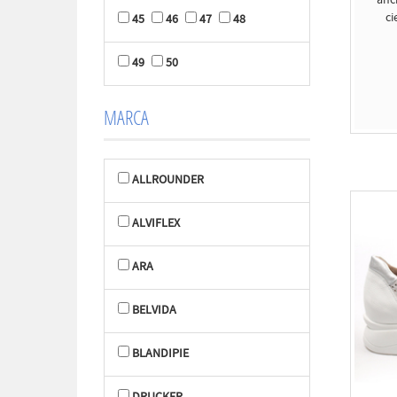
anch
ci
45
46
47
48
49
50
MARCA
ALLROUNDER
ALVIFLEX
ARA
BELVIDA
BLANDIPIE