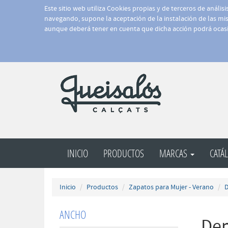
Este sitio web utiliza Cookies propias y de terceros de anális
navegando, supone la aceptación de la instalación de las mism
aunque deberá tener en cuenta que dicha acción podrá ocasi
INICIO
PRODUCTOS
MARCAS
CATÁ
Inicio
Productos
Zapatos para Mujer - Verano
D
ANCHO
Dep