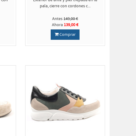
e con
Exterior de ante y piel trepada en la
pala, cierre con cordones c...
Antes
149,00 €
Ahora
139,00 €
Comprar