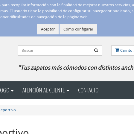
is para recopilar información con la finalidad de mejorar nuestros servicios, 
as. El usuario tiene la posibilidad de configurar su navegador pudiendo, si
onar dificultades de navegación de la página web
Aceptar
Cómo configurar
Carrito:
"Tus zapatos más cómodos con distintos anch
LOGO
ATENCIÓN AL CLIENTE
CONTACTO
eportivo
ortivo