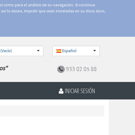
así como para el análisis de su navegación. Si continua
 así lo desea, impedir que sean instaladas en su disco duro,
 (Vacío)
Español
os"
933 02 05 88
INICIAR SESIÓN