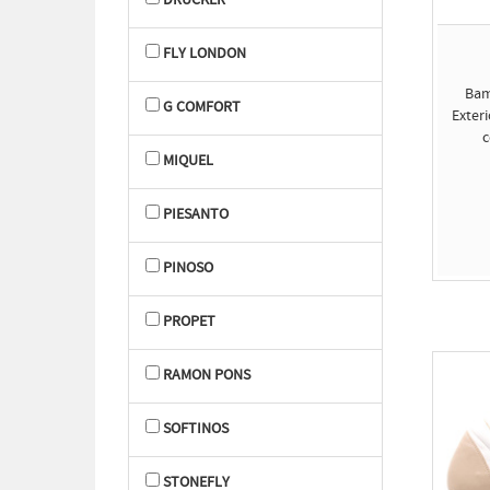
DRUCKER
FLY LONDON
Bam
G COMFORT
Exteri
c
MIQUEL
PIESANTO
PINOSO
PROPET
RAMON PONS
SOFTINOS
STONEFLY