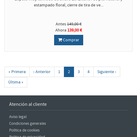
estampado floral, cierre de tira de ve...
Antes
149,00 €
Ahora
139,00 €
Comprar
« Primera
‹ Anterior
1
2
3
4
Siguiente ›
Última »
Atención al cliente
Aviso legal
Condiciones generales
Política de cookies