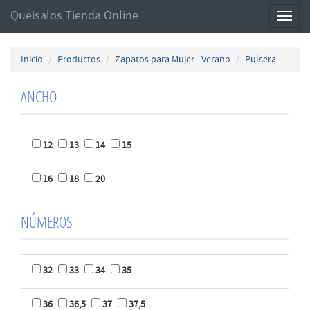
Queisalos Tienda Online
Toggl
naviga
Inicio
Productos
Zapatos para Mujer - Verano
Pulsera
ANCHO
12
13
14
15
16
18
20
NÚMEROS
32
33
34
35
36
36,5
37
37,5