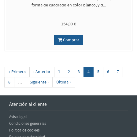
forma de cuadrado en color blanco, y d...
154,00 €
Comprar
« Primera
‹ Anterior
1
2
3
4
5
6
7
8
…
Siguiente ›
Última »
Atención al cliente
Aviso legal
Condiciones generales
Política de cookies