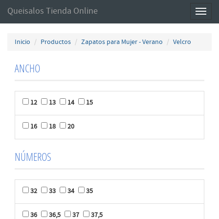
Queisalos Tienda Online
Toggl
naviga
Inicio
Productos
Zapatos para Mujer - Verano
Velcro
ANCHO
12
13
14
15
16
18
20
NÚMEROS
32
33
34
35
36
36,5
37
37,5