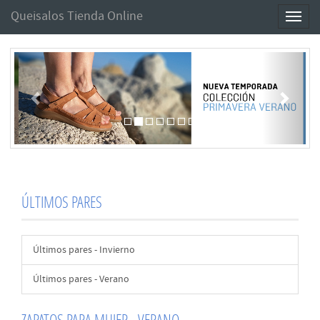
Queisalos Tienda Online
Toggl
naviga
Anterior
Sigui
ÚLTIMOS PARES
Últimos pares - Invierno
Últimos pares - Verano
ZAPATOS PARA MUJER - VERANO