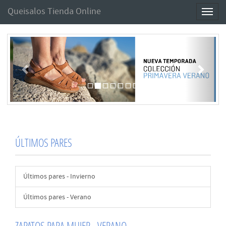
Queisalos Tienda Online
Toggl
naviga
Anterior
Sigui
ÚLTIMOS PARES
Últimos pares - Invierno
Últimos pares - Verano
ZAPATOS PARA MUJER - VERANO