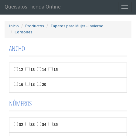
Queisalos Tienda Online
Toggl
naviga
Inicio
Productos
Zapatos para Mujer - Invierno
Cordones
ANCHO
12
13
14
15
16
18
20
NÚMEROS
32
33
34
35