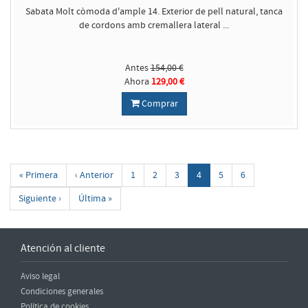
Sabata Molt còmoda d'ample 14. Exterior de pell natural, tanca
de cordons amb cremallera lateral ...
Antes
154,00 €
Ahora
129,00 €
Comprar
« Primera
‹ Anterior
1
2
3
4
5
6
Siguiente ›
Última »
Atención al cliente
Aviso legal
Condiciones generales
Política de cookies