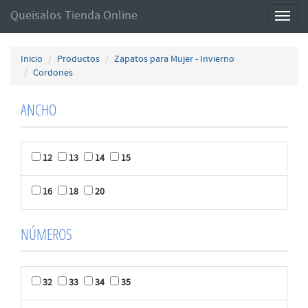
Queisalos Tienda Online
Toggl
naviga
Inicio
Productos
Zapatos para Mujer - Invierno
Cordones
ANCHO
12
13
14
15
16
18
20
NÚMEROS
32
33
34
35