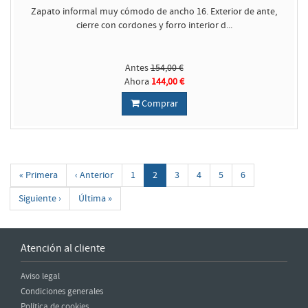
Zapato informal muy cómodo de ancho 16. Exterior de ante,
cierre con cordones y forro interior d...
Antes
154,00 €
Ahora
144,00 €
Comprar
« Primera
‹ Anterior
1
2
3
4
5
6
Siguiente ›
Última »
Atención al cliente
Aviso legal
Condiciones generales
Política de cookies