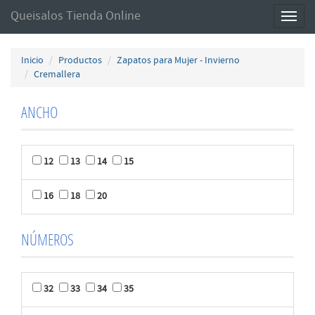
Queisalos Tienda Online
Toggl
naviga
Inicio
Productos
Zapatos para Mujer - Invierno
Cremallera
ANCHO
12
13
14
15
16
18
20
NÚMEROS
32
33
34
35