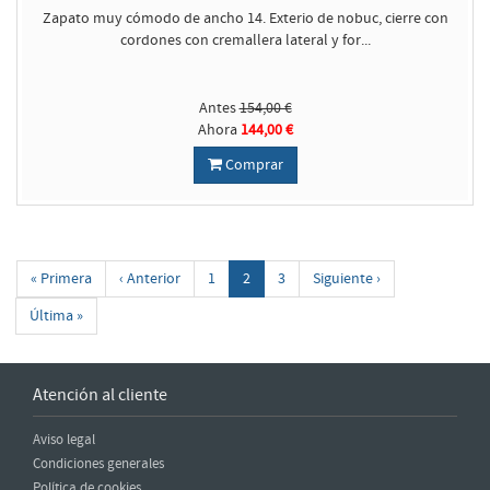
Zapato muy cómodo de ancho 14. Exterio de nobuc, cierre con
cordones con cremallera lateral y for...
Antes
154,00 €
Ahora
144,00 €
Comprar
« Primera
‹ Anterior
1
2
3
Siguiente ›
Última »
Atención al cliente
Aviso legal
Condiciones generales
Política de cookies