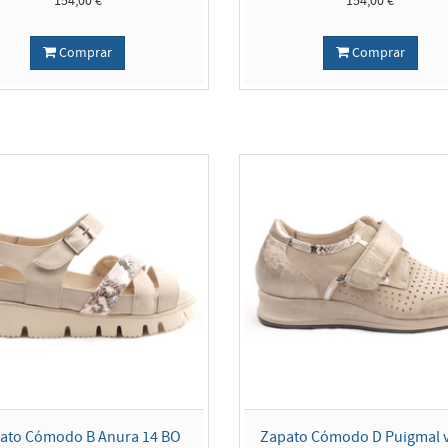
154,00 €
154,00 €
Comprar
Comprar
ato Cómodo B Anura 14 BO
Zapato Cómodo D Puigmal v