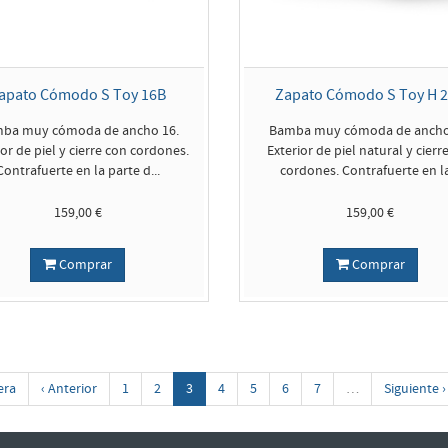
apato Cómodo S Toy 16B
Zapato Cómodo S Toy H 
ba muy cómoda de ancho 16.
Bamba muy cómoda de ancho
ior de piel y cierre con cordones.
Exterior de piel natural y cierr
Contrafuerte en la parte d...
cordones. Contrafuerte en la
159,00 €
159,00 €
Comprar
Comprar
era
‹ Anterior
1
2
3
4
5
6
7
…
Siguiente ›