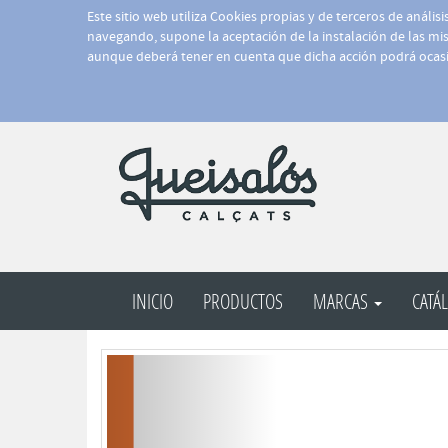
Este sitio web utiliza Cookies propias y de terceros de anális
navegando, supone la aceptación de la instalación de las mism
aunque deberá tener en cuenta que dicha acción podrá ocasi
INICIO
PRODUCTOS
MARCAS
CATÁ
Anterior