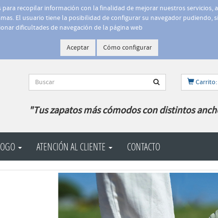
is para recopilar información con la finalidad de mejorar nuestros servicios, 
as. El usuario tiene la posibilidad de configurar su navegador pudiendo, si
onar dificultades de navegación de la página web
Aceptar
Cómo configurar
Carrito:
"Tus zapatos más cómodos con distintos anch
LOGO
ATENCIÓN AL CLIENTE
CONTACTO